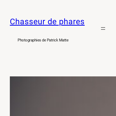
Aller
au
Chasseur de phares
contenu
Photographies de Patrick Matte