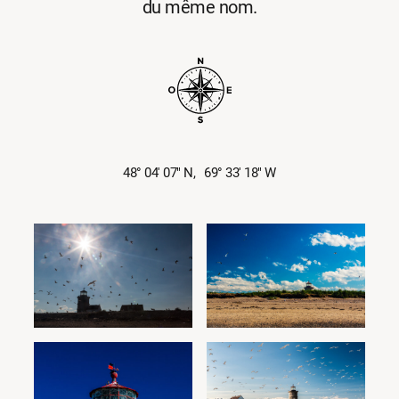
du même nom.
48° 04′ 07″ N,
69° 33′ 18″ W