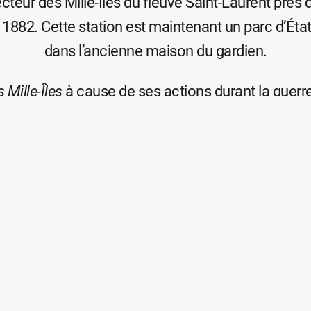
cteur des Mille-Îles du fleuve Saint-Laurent près d
 1882. Cette station est maintenant un parc d’Éta
dans l’ancienne maison du gardien.
s Mille-Îles
à cause de ses actions durant la guerr
de 1853 à 1861 après avoir reçu un pardon présid
44° 16′ 50″ N
76° 01′ 02″ W