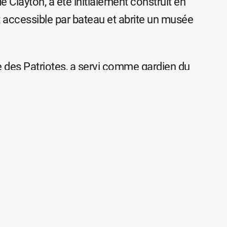
e Clayton, a été initialement construit en
t accessible par bateau et abrite un musée
e des Patriotes, a servi comme gardien du
entiel.